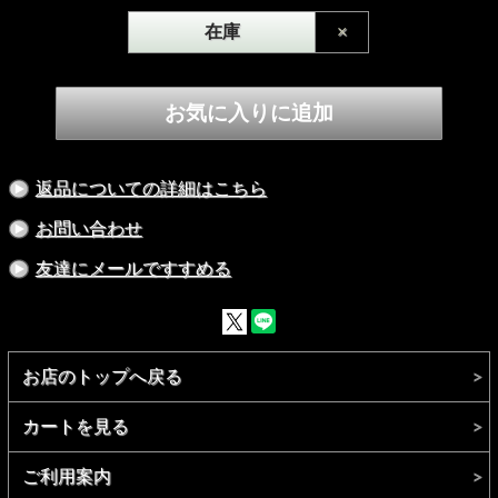
[＜EXTREME＞HAWK EYE(ホークアイ)]
在庫
×
＜SPEC＞
Length:45mm
MaxDia:7.6mm
Weight:19.5g
BALANCE:CENTER
Material : TUNGSTEN95%
※パッケージの仕様や色合い、付属品の内容は予告なく変更
される場合がございます。
返品についての詳細はこちら
お問い合わせ
友達にメールですすめる
お店のトップへ戻る
カートを見る
ご利用案内