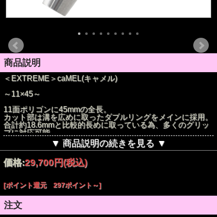
商品説明
＜EXTREME＞caMEL(キャメル)
～11×45～
11面ポリゴンに45mmの全長。
カット部は溝を広めに取ったダブルリングをメインに採用。
合計約18.6mmと比較的長めに取っている為、多くのグリッ
プに対応可能。
かなり強めに掛かるカットだが、ポリゴンの効果によりリリ
▼ 商品説明の続きを見る ▼
ースの際には残り過ぎないデザインを実現。
アウトラインは太さをより感じる様にストレートの最大径部
価格:
29,700円
(税込)
を長く取り、
シャフト側への絞り方にも拘った。
また重量は19.5gとブランド内ではやや重めの設計。
[ポイント還元 297ポイント～]
＜似ているモデル＞
[零-ZERO-MELT（メルト）]
注文
[零-ZERO-St5]