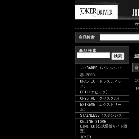
カ
商品検索
商品検索
HO
☆☆☆BARREL(バレル)☆☆☆
零-ZERO-
説
DRASTIC（ドラスティッ
ク）
1
EPIC(エピック)
CRYSTAL（クリスタル）
EXTREME（エクストリー
ム）
STAINLESS（ステンレス）
ONLINE STORE
LIMITED(公式通販サイト限
定)
JOKER