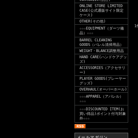
ONLINE STORE LIMITED
CASE(公式通販サイト限定
ケース)
OTHER(その他)
1
☆☆☆EQUIPMENT（ダーツ備
品）☆☆☆
BARREL CLEANING
GOODS（バレル清掃用品）
WEIGHT・BLANCE調整用品
HAND CARE(ハンドケアグッ
ズ)
ACCESSORIES（アクセサリ
ー)
PLAYER GOODS(プレーヤー
グッズ)
OVERHAUL(オーバーホール)
☆☆☆APPAREL（アパレル）
☆☆☆
☆☆☆DISCOUNTED ITEM(お
買い得品)ポイント付与対象
外☆☆☆
メールマガジン