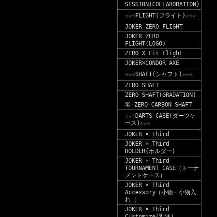
SESSION(COLLABORATION)
☆☆☆FLIGHT(フライト)☆☆☆
JOKER ZERO FLIGHT
JOKER ZERO
FLIGHT(LOGO)
ZERO X Fit Flight
JOKER×CONDOR AXE
☆☆☆SHAFT(シャフト)☆☆☆
ZERO SHAFT
ZERO SHAFT(GRADATION)
零-ZERO-CARBON SHAFT
☆☆☆DARTS CASE(ダーツケ
ース)☆☆☆
JOKER × Third
JOKER × Third
HOLDER(ホルダー)
JOKER × Third
TOURNAMENT CASE（トーナ
メントケース）
JOKER × Third
Accessory（小物・小物入
れ ）
JOKER × Third
Customize(別注)