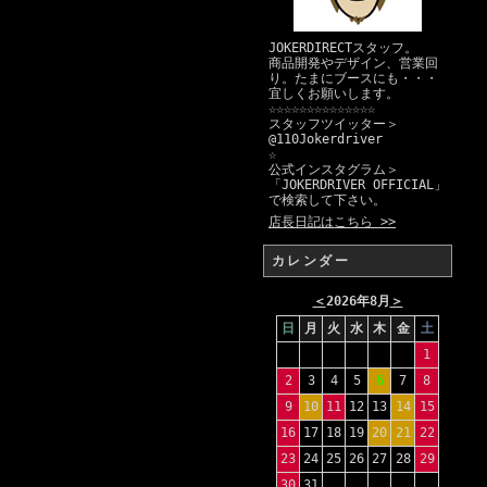
JOKERDIRECTスタッフ。
商品開発やデザイン、営業回
り。たまにブースにも・・・
宜しくお願いします。
☆☆☆☆☆☆☆☆☆☆☆☆☆☆
スタッフツイッター＞
@110Jokerdriver
☆
公式インスタグラム＞
「JOKERDRIVER OFFICIAL」
で検索して下さい。
店長日記はこちら >>
カレンダー
＜
2026年8月
＞
日
月
火
水
木
金
土
1
2
3
4
5
6
7
8
9
10
11
12
13
14
15
16
17
18
19
20
21
22
23
24
25
26
27
28
29
30
31