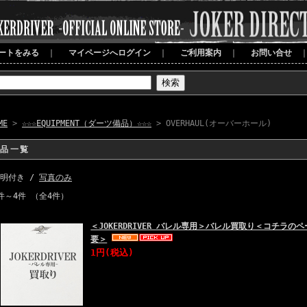
ートをみる
｜
マイページへログイン
｜
ご利用案内
｜
お問い合せ
ME
>
☆☆☆EQUIPMENT（ダーツ備品）☆☆☆
> OVERHAUL(オーバーホール)
商品一覧
明付き /
写真のみ
件～4件 （全4件）
＜JOKERDRIVER バレル専用＞バレル買取り＜コチラ
要＞
1円
(税込)