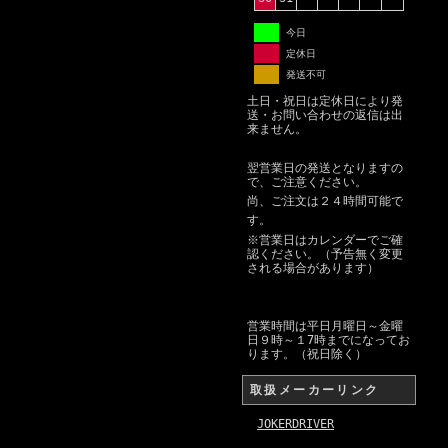
今日
定休日
発送不可
土日・祝日は定休日により発
送・お問い合わせの返信は出
来ません。
翌営業日の発送となりますの
で、ご注意ください。
尚、ご注文は２４時間可能で
す。
※営業日はカレンダーでご確
認ください。（予告無く変更
される場合があります）
営業時間は平日月曜日～金曜
日９時～１7時までになってお
ります。（祝日除く）
取扱メーカーリンク
JOKERDRIVER