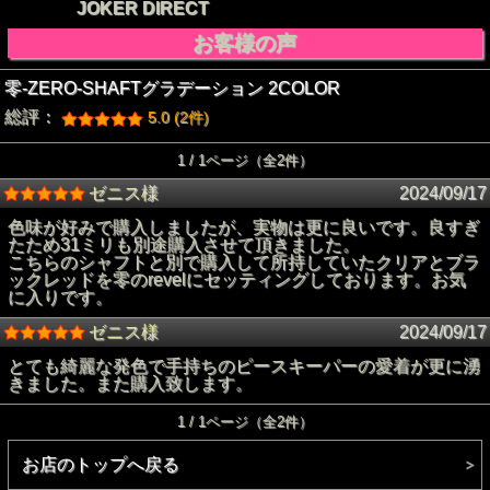
JOKER DIRECT
お客様の声
零-ZERO-SHAFTグラデーション 2COLOR
総評：
5.0 (2件)
1 / 1ページ（全2件）
ゼニス様
2024/09/17
色味が好みで購入しましたが、実物は更に良いです。良すぎ
たため31ミリも別途購入させて頂きました。
こちらのシャフトと別で購入して所持していたクリアとブラ
ックレッドを零のrevelにセッティングしております。お気
に入りです。
ゼニス様
2024/09/17
とても綺麗な発色で手持ちのピースキーパーの愛着が更に湧
きました。また購入致します。
1 / 1ページ（全2件）
お店のトップへ戻る